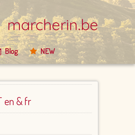
marcherin.be
Blog
NEW
 en & fr