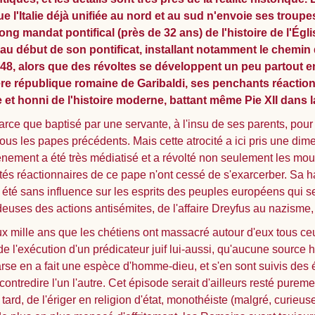
 l'Italie déjà unifiée au nord et au sud n'envoie ses troupe
ong mandat pontifical (près de 32 ans) de l'histoire de l'Égl
 au début de son pontificat, installant notamment le chemin de
s 1848, alors que des révoltes se développent un peu partou
mère république romaine de Garibaldi, ses penchants réaction
 et honni de l'histoire moderne, battant même Pie XII dans la
rce que baptisé par une servante, à l'insu de ses parents, pour en
sous les papes précédents. Mais cette atrocité a ici pris une di
vénement a été très médiatisé et a révolté non seulement les mo
és réactionnaires de ce pape n'ont cessé de s'exarcerber. Sa h
 été sans influence sur les esprits des peuples européens qui s
ideuses des actions antisémites, de l'affaire Dreyfus au nazism
ux mille ans que les chétiens ont massacré autour d'eux tous ceu
 de l'exécution d'un prédicateur juif lui-aussi, qu'aucune source
se en a fait une espèce d'homme-dieu, et s'en sont suivis des é
 contredire l'un l'autre. Cet épisode serait d'ailleurs resté pur
 tard, de l'ériger en religion d'état, monothéiste (malgré, curieu