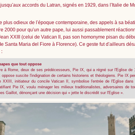
jusqu'aux accords du Latran, signés en 1929, dans l'Italie de Mu
e plus odieux de l'époque contemporaine, des appels à sa béati
bre 2000 pour qu'un autre pape, lui aussi passablement réactionna
ean XXIII (celui de Vatican II, pas son homonyme pisan du débu
de Santa Maria del Fiore à Florence). Ce geste fut d'ailleurs d
:
x papes que tout oppose
bre à Rome, deux de ses prédécesseurs, Pie IX, qui a régné sur l'Eglise de
oppose suscite l'indignation de certains historiens et théologiens. Pie IX pe
n XXIII, initiateur du concile Vatican II, symbolise l'entrée de l'Eglise d
tifiant Pie IX, voulu ménager les milieux traditionalistes, adversaires de 
s Gaillot, dénonçant une décision qui « jette le discrédit sur l'Eglise ».