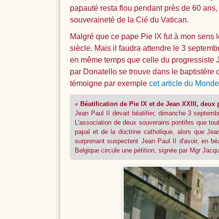
papauté resta flou pendant près de 60 ans, 
souveraineté de la Cié du Vatican.
Malgré que ce pape Pie IX fut à mon sens l
siècle. Mais il faudra attendre le 3 septem
en même temps que celle du progressiste J
par Donatello se trouve dans le baptistère 
témoigne par exemple
cet article du Monde
«
Béatification de Pie IX et de Jean XXIII, deu
Jean Paul II devait béatifier, dimanche 3 septem
L'association de deux souverains pontifes que tout 
papal et de la doctrine catholique, alors que Jea
surprenant suspectent Jean Paul II d'avoir, en béa
Belgique circule une pétition, signée par Mgr Jacque