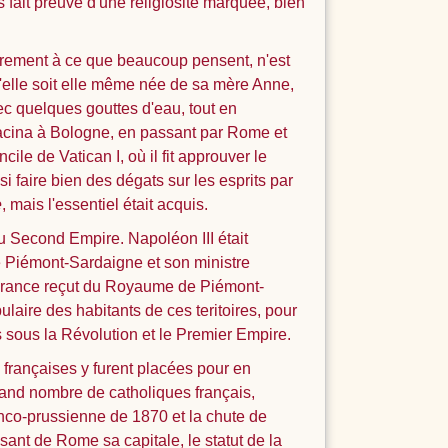
fait preuve d'une religiosité marquée, bien
airement à ce que beaucoup pensent, n'est
 qu'elle soit elle même née de sa mère Anne,
c quelques gouttes d'eau, tout en
rracina à Bologne, en passant par Rome et
cile de Vatican I, où il fit approuver le
si faire bien des dégats sur les esprits par
e
, mais l'essentiel était acquis.
e du Second Empire. Napoléon III était
de Piémont-Sardaigne et son ministre
a France reçut du Royaume de Piémont-
laire des habitants de ces teritoires, pour
is sous la Révolution et le Premier Empire.
s françaises y furent placées pour en
grand nombre de catholiques français,
anco-prussienne de 1870 et la chute de
aisant de Rome sa capitale, le statut de la