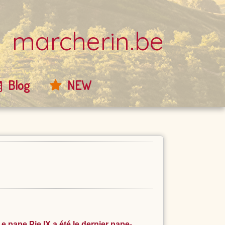
marcherin.be
Blog
NEW
 Le pape Pie IX a été le dernier pape-