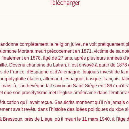
Télécharger
andonne complètement la religion juive, ne voit pratiquement plu
omone Mortara meurt précocement en 1871, victime de sa notori
e finalement en 1878, âgé de 27 ans, après plusieurs années d'att
ille. Devenu chanoine du Latran, il est envoyé à partir de 1878
s de France, d'Espagne et d'Allemagne, toujours investi de la mi
erpolyglotte (italien, allemand, espagnol, basque, français, lati
k mais là, l'archevêque fait savoir au Saint-Siège en 1897 qu'il 
 et que son prosélytisme met l'Église américaine dans l'embarras
éducation qu'il avait reçue. Ses écrits montrent qu'il n'a jamais c
ment avait revêtu dans l'histoire des idées politiques du xixe si
 à Bressoux, près de Liège, où il meurt le 11 mars 1940, à l'âge 