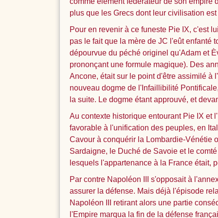
comme élément fédérateur de son empire de 
plus que les Grecs dont leur civilisation est
Pour en revenir à ce funeste Pie IX, c'est
pas le fait que la mère de JC l'eût enfanté t
dépourvue du péché originel qu'Adam et Ève
prononçant une formule magique). Des années
Ancone, était sur le point d'être assimilé à l
nouveau dogme de l'Infaillibilité Pontificale
la suite. Le dogme étant approuvé, et devant
Au contexte historique entourant Pie IX et l'
favorable à l'unification des peuples, en I
Cavour à conquérir la Lombardie-Vénétie o
Sardaigne, le Duché de Savoie et le comté d
lesquels l'appartenance à la France était, p
Par contre Napoléon III s'opposait à l'annex
assurer la défense. Mais déjà l'épisode rel
Napoléon III retirant alors une partie cons
l'Empire marqua la fin de la défense français