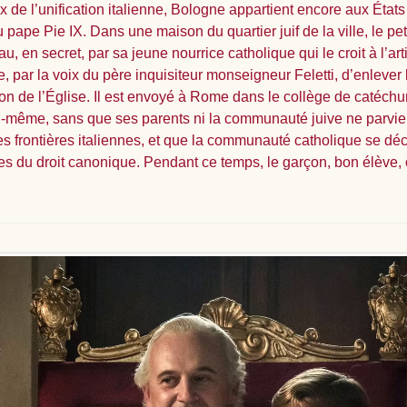
 de l’unification italienne, Bologne appartient encore aux États 
 pape Pie IX. Dans une maison du quartier juif de la ville, le pet
, en secret, par sa jeune nourrice catholique qui le croit à l’arti
e, par la voix du père inquisiteur monseigneur Feletti, d’enlever 
on de l’Église. Il est envoyé à Rome dans le collège de catéchu
i-même, sans que ses parents ni la communauté juive ne parvienn
des frontières italiennes, et que la communauté catholique se déc
ncipes du droit canonique. Pendant ce temps, le garçon, bon élèv