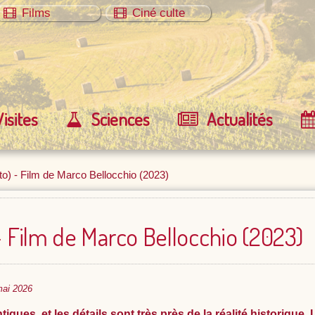
Films
Ciné culte
Visites
Sciences
Actualités
o) - Film de Marco Bellocchio (2023)
- Film de Marco Bellocchio (2023)
mai 2026
tiques, et les détails sont très près de la réalité historique.