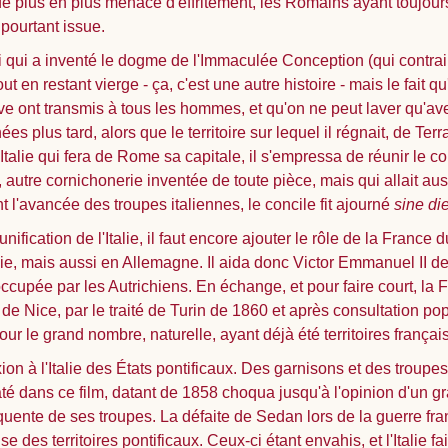
plus en plus menacé d'effritement, les Romains ayant toujours 
 pourtant issue.
 lui qui a inventé le dogme de l'Immaculée Conception (qui contr
out en restant vierge - ça, c'est une autre histoire - mais le fait
 ont transmis à tous les hommes, et qu'on ne peut laver qu'ave
 plus tard, alors que le territoire sur lequel il régnait, de Te
'Italie qui fera de Rome sa capitale, il s'empressa de réunir le con
, autre cornichonerie inventée de toute pièce, mais qui allait aus
 l'avancée des troupes italiennes, le concile fit ajourné
sine di
unification de l'Italie, il faut encore ajouter le rôle de la Franc
talie, mais aussi en Allemagne. Il aida donc Victor Emmanuel II 
ccupée par les Autrichiens. En échange, et pour faire court, l
e Nice, par le traité de Turin de 1860 et après consultation popu
our le grand nombre, naturelle, ayant déjà été territoires frança
ion à l'Italie des États pontificaux. Des garnisons et des troupe
até dans ce film, datant de 1858 choqua jusqu'à l'opinion d'un 
équente de ses troupes. La défaite de Sedan lors de la guerre fr
e des territoires pontificaux. Ceux-ci étant envahis, et l'Italie f