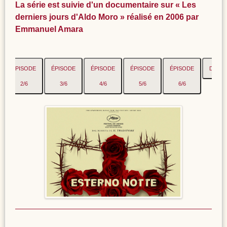
La série est suivie d'un documentaire sur « Les
derniers jours d'Aldo Moro » réalisé en 2006 par
Emmanuel Amara
ÉPISODE
ÉPISODE
ÉPISODE
ÉPISODE
ÉPISODE
DOCU
2/6
3/6
4/6
5/6
6/6