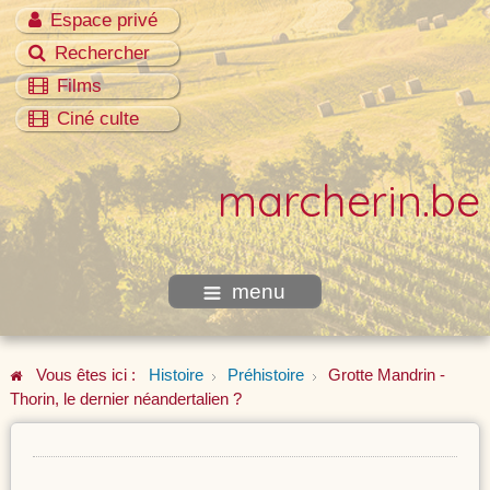
Espace privé
Rechercher
Films
Ciné culte
marcherin.be
menu
Vous êtes ici :
Histoire
Préhistoire
Grotte Mandrin -
Thorin, le dernier néandertalien ?