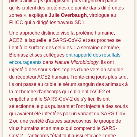
plus d'anticorps qui agissent plus largement parce
qu'ils ciblent des protéines de pointe dans différentes
zones », explique
Julie Overbaugh
, virologue au
FHCC qui a dirigé les travaux SD1.
Une approche distincte vise la protéine humaine,
ACE2, à laquelle le SARS-CoV-2 et ses proches se
lient à la surface des cellules. La semaine dernière,
Bieniasz et ses collègues
ont rapporté des résultats
encourageants
dans
Nature Microbiology
. Ils ont
injecté à des souris des copies d'une version soluble
du récepteur ACE2 humain. Trente-cinq jours plus tard,
ils ont passé au crible le sérum sanguin des animaux à
la recherche d'anticorps qui ciblaient l'ACE2 et
empêchaient le SARS-CoV-2 de s'y lier. Ils ont
sélectionné le plus puissant et l'ont injecté à des souris
qui avaient été infectées par un variant du SARS-CoV-
2 ou une variété d'autres sarbecovirus, le groupe de
virus humains et animaux qui comprend le SARS-
CoV-2. L'anticorps "était tout aussi efficace contre