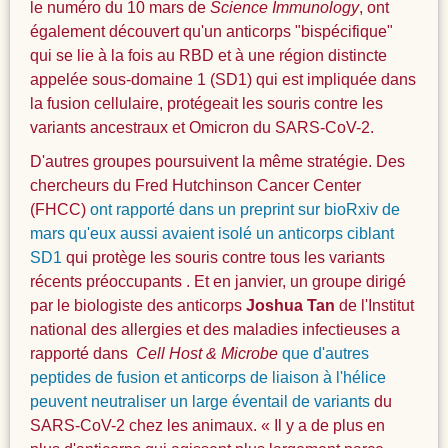
le numéro du 10 mars de
Science Immunology
, ont
également découvert qu'un anticorps "bispécifique"
qui se lie à la fois au RBD et à une région distincte
appelée sous-domaine 1 (SD1) qui est impliquée dans
la fusion cellulaire, protégeait les souris contre les
variants ancestraux et Omicron du SARS-CoV-2.
D'autres groupes poursuivent la même stratégie. Des
chercheurs du Fred Hutchinson Cancer Center
(FHCC)
ont rapporté dans un preprint sur bioRxiv de
mars qu'eux aussi avaient isolé un anticorps ciblant
SD1
qui protège les souris contre tous les variants
récents préoccupants . Et en janvier, un groupe dirigé
par le biologiste des anticorps
Joshua Tan
de l'Institut
national des allergies et des maladies infectieuses a
rapporté dans
Cell Host & Microbe
que d'autres
peptides de fusion et anticorps de liaison à l'hélice
peuvent neutraliser un large éventail de variants
du
SARS-CoV-2 chez les animaux. « Il y a de plus en