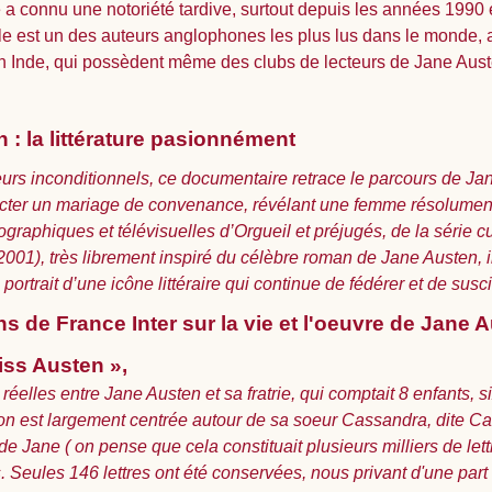
 a connu une notoriété tardive, surtout depuis les années 1990
elle est un des auteurs anglophones les plus lus dans le monde
t en Inde, qui possèdent même des clubs de lecteurs de Jane Aust
: la littérature pasionnément
eurs inconditionnels, ce documentaire retrace le parcours de Ja
tracter un mariage de convenance, révélant une femme résolume
ographiques et télévisuelles d’Orgueil et préjugés, de la série 
001), très librement inspiré du célèbre roman de Jane Austen, i
 portrait d’une icône littéraire qui continue de fédérer et de susc
 de France Inter sur la vie et l'oeuvre de Jane 
iss Austen »,
 réelles entre Jane Austen et sa fratrie, qui comptait 8 enfants, 
on est largement centrée autour de sa soeur Cassandra, dite Ca
Jane ( on pense que cela constituait plusieurs milliers de lettr
 Seules 146 lettres ont été conservées, nous privant d'une par