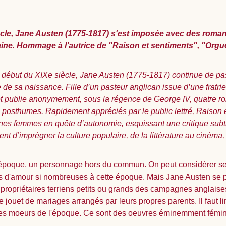
le, Jane Austen (1775-1817) s'est imposée avec des romans
ne. Hommage à l’autrice de "Raison et sentiments", "Orgue
du début du XIXe siècle, Jane Austen (1775-1817) continue de pa
 de sa naissance. Fille d’un pasteur anglican issue d’une fratrie 
, et publie anonymement, sous la régence de George IV, quatre r
posthumes. Rapidement appréciés par le public lettré, Raison e
es femmes en quête d’autonomie, esquissant une critique subti
nt d’imprégner la culture populaire, de la littérature au cinéma
son époque, un personnage hors du commun. On peut considérer
res d'amour si nombreuses à cette époque. Mais Jane Austen se 
propriétaires terriens petits ou grands des campagnes anglaises
 le jouet de mariages arrangés par leurs propres parents. Il faut 
 moeurs de l'époque. Ce sont des oeuvres éminemment féministe